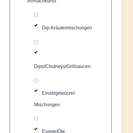
Anmachkunst
Dip-Kräutermischungen
Dips/Chutneys/Grillsaucen
Einzelgewürze/-
Mischungen
Essige/Öle