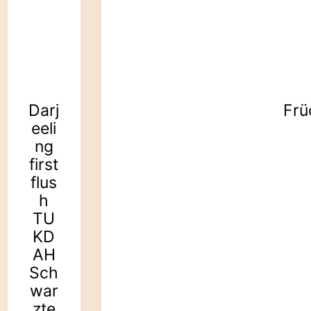
Darj
Frü
eeli
ng
first
flus
h
TU
KD
AH
Sch
war
zte