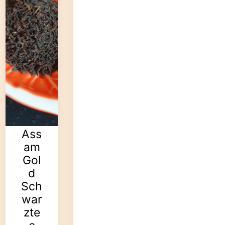
Ass
am
Gol
d
Sch
war
zte