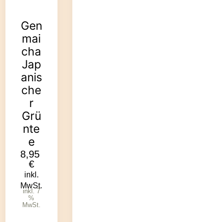
Gen
mai
cha
Jap
anis
che
r
Grü
nte
e
8,95
€
inkl.
MwSt.
inkl. 7
%
MwSt.