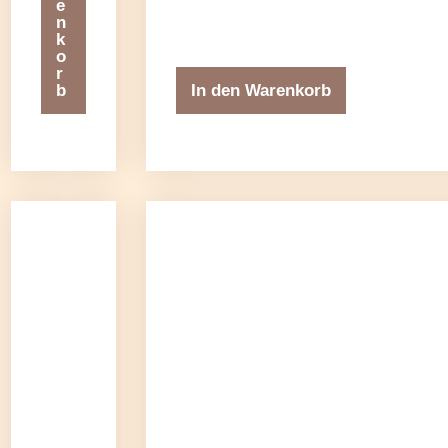
e
n
k
o
r
b
In den Warenkorb