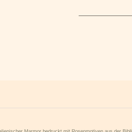
talienischer Marmor bedruckt mit Rosenmotiven aus der Bib